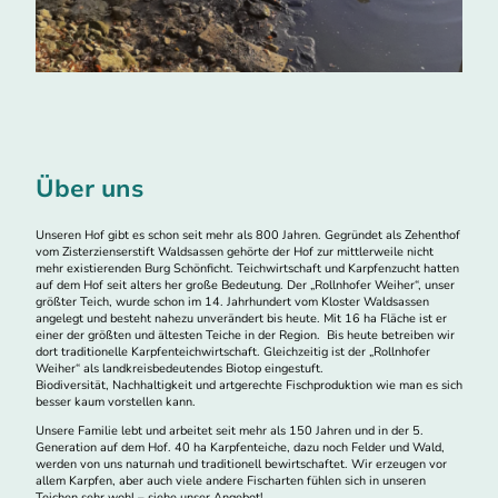
Über uns
Unseren Hof gibt es schon seit mehr als 800 Jahren. Gegründet als Zehenthof
vom Zisterzienserstift Waldsassen gehörte der Hof zur mittlerweile nicht
mehr existierenden Burg Schönficht. Teichwirtschaft und Karpfenzucht hatten
auf dem Hof seit alters her große Bedeutung. Der „Rollnhofer Weiher“, unser
größter Teich, wurde schon im 14. Jahrhundert vom Kloster Waldsassen
angelegt und besteht nahezu unverändert bis heute. Mit 16 ha Fläche ist er
einer der größten und ältesten Teiche in der Region. Bis heute betreiben wir
dort traditionelle Karpfenteichwirtschaft. Gleichzeitig ist der „Rollnhofer
Weiher“ als landkreisbedeutendes Biotop eingestuft.
Biodiversität, Nachhaltigkeit und artgerechte Fischproduktion wie man es sich
besser kaum vorstellen kann.
Unsere Familie lebt und arbeitet seit mehr als 150 Jahren und in der 5.
Generation auf dem Hof. 40 ha Karpfenteiche, dazu noch Felder und Wald,
werden von uns naturnah und traditionell bewirtschaftet. Wir erzeugen vor
allem Karpfen, aber auch viele andere Fischarten fühlen sich in unseren
Teichen sehr wohl – siehe unser Angebot!